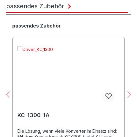
passendes Zubehör
Produktgalerie überspringen
passendes Zubehör
KC-1300-1A
Die Lösung, wenn viele Konverter im Einsatz sind:
Mit dem Konverterrack KC-1300 bietet KTI eine