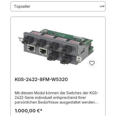
KGS-2422-8FM-W5320
Mit diesem Modul können die Switches der KGS-
2422-Serie individuell entsprechend Ihrer
persönlichen Bedürfnisse ausgestattet werden.
Sie erhalten durch einsetzen des KGS-2422-8FM-
1.000,00 €*
W5320 insgesamt acht Ports: zwei Kupferports