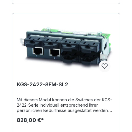
Insgesamt können in das Grundmodell bis zu drei
Module integriert werden.
KGS-2422-8FM-SL2
Mit diesem Modul können die Switches der KGS-
2422-Serie individuell entsprechend Ihrer
persönlichen Bedürfnisse ausgestattet werden.
Sie erhalten durch einsetzen des KGS-2422-8FM-
828,00 €*
SL2 insgesamt acht Ports: zwei Kupferports und
sechs Fast Ethernet SFP-Ports (Singlemode, SC).
Insgesamt können in das Grundmodell bis zu drei