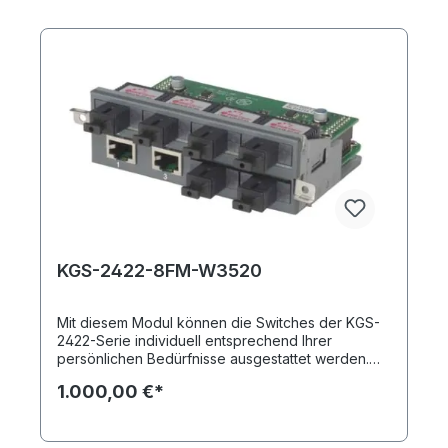
KGS-2422-8FM-W3520
Mit diesem Modul können die Switches der KGS-
2422-Serie individuell entsprechend Ihrer
persönlichen Bedürfnisse ausgestattet werden.
Sie erhalten durch einsetzen des KGS-2422-8FM-
1.000,00 €*
W3520 insgesamt acht Ports: zwei Kupferports
und sechs Fast Ethernet SFP-Ports (BiDi, SC).
Insgesamt können in das Grundmodell bis zu drei