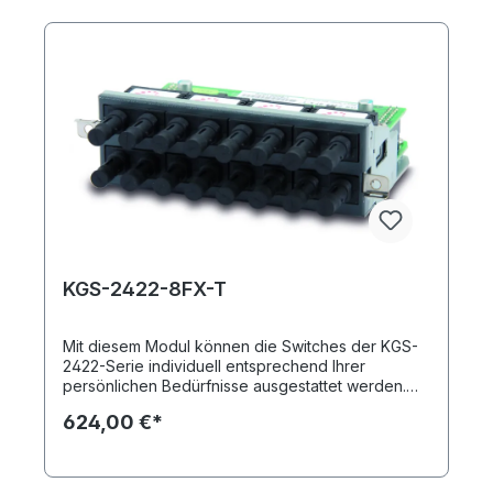
KGS-2422-8FX-T
Mit diesem Modul können die Switches der KGS-
2422-Serie individuell entsprechend Ihrer
persönlichen Bedürfnisse ausgestattet werden.
Sie erhalten durch einsetzen des KGS-2422-8FX-
624,00 €*
T insgesamt acht Fast Ethernet SFP-Ports
(Multimode, ST). Insgesamt können in das
Grundmodell bis zu drei Module integriert werden.