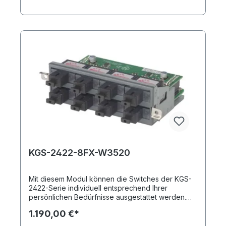
und sechs Fast Ethernet SFP-Ports (BiDi, SC).
Insgesamt können in das Grundmodell bis zu drei
Module integriert werden. 8-Port FE/GbE
Glasfaser/Kupfermodul WDM für KGS-2422-x
KGS-2422-8FX-W3520
Mit diesem Modul können die Switches der KGS-
2422-Serie individuell entsprechend Ihrer
persönlichen Bedürfnisse ausgestattet werden.
Sie erhalten durch einsetzen des KGS-2422-8FX-
1.190,00 €*
W3520 insgesamt acht Fast Ethernet SFP-Ports
(BiDi, SC). Insgesamt können in das Grundmodell