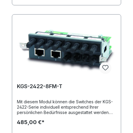
Grundmodell bis zu drei Module integriert werden.
KGS-2422-8FM-T
Mit diesem Modul können die Switches der KGS-
2422-Serie individuell entsprechend Ihrer
persönlichen Bedürfnisse ausgestattet werden.
Sie erhalten durch einsetzen des KGS-2422-8FM-
485,00 €*
T insgesamt acht Ports: zwei Kupferports und
sechs Fast Ethernet SFP-Ports (Multimode, ST).