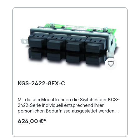
Module integriert werden. 8-Port FE/GbE
Glasfaser/Kupfermodul WDM für KGS-2422-x
KGS-2422-8FX-C
Mit diesem Modul können die Switches der KGS-
2422-Serie individuell entsprechend Ihrer
persönlichen Bedürfnisse ausgestattet werden.
Sie erhalten durch einsetzen des KGS-2422-8FX-
624,00 €*
C insgesamt acht Fast Ethernet SFP-Ports
(Multimode, SC). Insgesamt können in das
Grundmodell bis zu drei Module integriert werden.