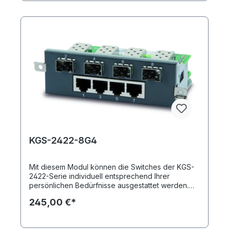
KGS-2422-8G4
Mit diesem Modul können die Switches der KGS-
2422-Serie individuell entsprechend Ihrer
persönlichen Bedürfnisse ausgestattet werden.
Sie erhalten durch einsetzen des KGS-2422-8G4
245,00 €*
insgesamt acht Gigabit Ports: vier Kupferports und
vier SFP-Ports. Insgesamt können in das
Grundmodell bis zu drei Module integriert werden.