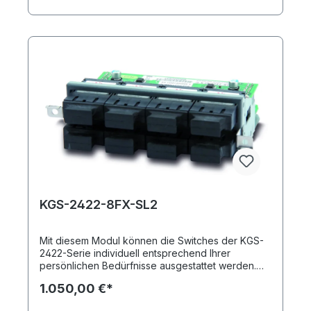
integriert werden.
KGS-2422-8FX-SL2
Mit diesem Modul können die Switches der KGS-
2422-Serie individuell entsprechend Ihrer
persönlichen Bedürfnisse ausgestattet werden.
Sie erhalten durch einsetzen des KGS-2422-8FX-
1.050,00 €*
SL2 insgesamt acht Fast Ethernet SFP-Ports
(Singlemode, SC). Insgesamt können in das