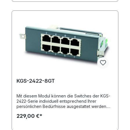
Ethernet Glasfasermodul WDM für KGS-2422-x
KGS-2422-8GT
Mit diesem Modul können die Switches der KGS-
2422-Serie individuell entsprechend Ihrer
persönlichen Bedürfnisse ausgestattet werden.
Sie erhalten durch einsetzen des KGS-2422-8GT
229,00 €*
acht Gigabit Kupferports. Insgesamt können in das
Grundmodell bis zu drei Module integriert werden.