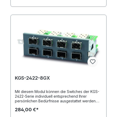
bis zu drei Module integriert werden. 8-Port Fast
Ethernet Glasfasermodul WDM für KGS-2422-x
KGS-2422-8GX
Mit diesem Modul können die Switches der KGS-
2422-Serie individuell entsprechend Ihrer
persönlichen Bedürfnisse ausgestattet werden.
Sie erhalten durch einsetzen des KGS-2422-8GX
284,00 €*
insgesamt acht Gigabit SFP-Ports. Insgesamt
können in das Grundmodell bis zu drei Module