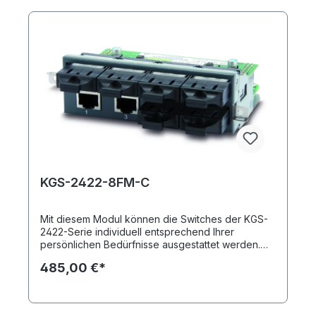
KGS-2422-8FM-C
Mit diesem Modul können die Switches der KGS-
2422-Serie individuell entsprechend Ihrer
persönlichen Bedürfnisse ausgestattet werden.
Sie erhalten durch einsetzen des KGS-2422-8FM-
485,00 €*
C insgesamt acht Ports: zwei Kupferports und
sechs Fast Ethernet SFP-Ports (Multimode, SC).
Insgesamt können in das Grundmodell bis zu drei
Module integriert werden.