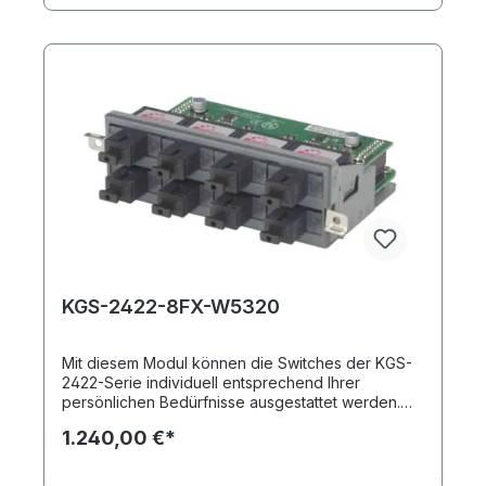
Module integriert werden.
KGS-2422-8FX-W5320
Mit diesem Modul können die Switches der KGS-
2422-Serie individuell entsprechend Ihrer
persönlichen Bedürfnisse ausgestattet werden.
Sie erhalten durch einsetzen des KGS-2422-8FX-
1.240,00 €*
W5320 insgesamt acht Fast Ethernet SFP-Ports
(BiDi, SC). Insgesamt können in das Grundmodell
bis zu drei Module integriert werden. 8-Port Fast