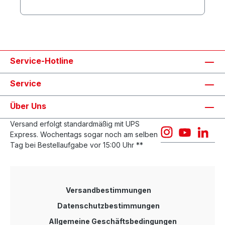
Bereichen Small Office oder Home Office. Der
faire Preis, das konfigurationslose Plug & Play-
Design und der leistungsfähige Chipsatz machen
diesen 24-Port Gigabit Switch außerdem ideal zum
Einbau in Etagenverteilern. Mit nur 15W ist der
KGS-124 /C zudem besonders sparsam im
Energieverbrauch. 24-Port Gigabit Switch mit 24x
Service-Hotline
10/100/1000 Mbps RJ45-Ports, Voll- und
Halbduplex auf allen Ports, Auto MDI / MDI-X,
Ausführung im Metallgehäuse mit internem
Service
Schaltnetzteil, Lüfterlos, Lieferung inkl. 19-
Montagekit
Über Uns
Versand erfolgt standardmäßig mit UPS
Express. Wochentags sogar noch am selben
Tag bei Bestellaufgabe vor 15:00 Uhr **
Versandbestimmungen
Datenschutzbestimmungen
Allgemeine Geschäftsbedingungen