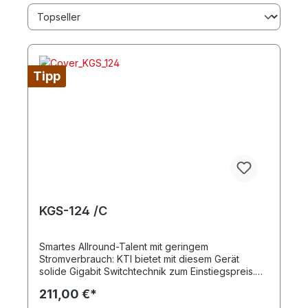
Tipp
KGS-124 /C
Smartes Allround-Talent mit geringem
Stromverbrauch: KTI bietet mit diesem Gerät
solide Gigabit Switchtechnik zum Einstiegspreis.
Der KGS-124 /C verfügt über 24 Ports und eignet
211,00 €*
sich damit hervorragend für den Einsatz in den