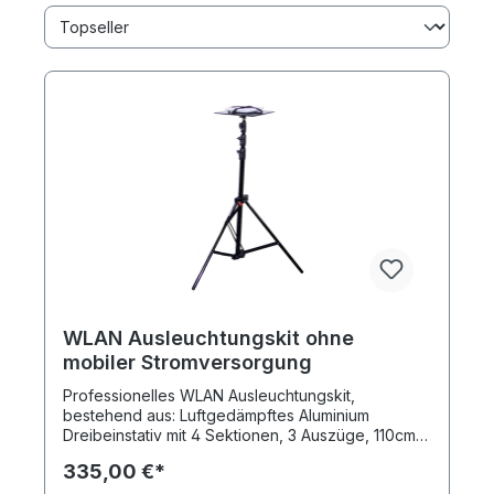
WLAN Ausleuchtungskit ohne
mobiler Stromversorgung
Professionelles WLAN Ausleuchtungskit,
bestehend aus: Luftgedämpftes Aluminium
Dreibeinstativ mit 4 Sektionen, 3 Auszüge, 110cm
Standfläche, min. Höhe 125cm, max. Höhe 365cm,
335,00 €*
Transportlänge 107cm, Gewicht 2,5kg,