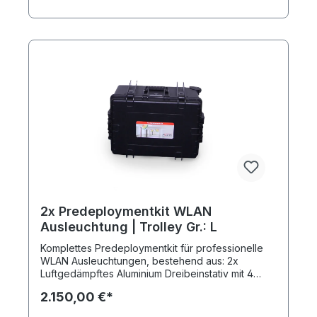
2x Predeploymentkit WLAN
Ausleuchtung | Trolley Gr.: L
Komplettes Predeploymentkit für professionelle
WLAN Ausleuchtungen, bestehend aus: 2x
Luftgedämpftes Aluminium Dreibeinstativ mit 4
Sektionen, 3 Auszüge, 110cm Standfläche, min.
2.150,00 €*
Höhe 125cm, max. Höhe 3,65cm, Gewicht 2,5kg,
Stativaufname 3/8" und 5/8", patentiertes