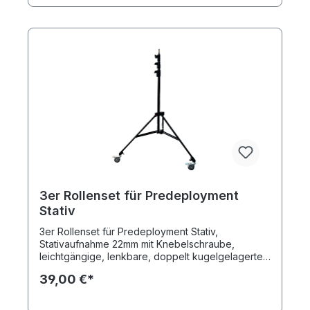
3er Rollenset für Predeployment
Stativ
3er Rollenset für Predeployment Stativ,
Stativaufnahme 22mm mit Knebelschraube,
leichtgängige, lenkbare, doppelt kugelgelagerte
Gummirollen 75mm mit Bremse zur sicheren
39,00 €*
Aufstellung, Lieferung erfolgt ohne Stativ