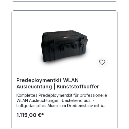
Predeploymentkit WLAN
Ausleuchtung | Kunststoffkoffer
Komplettes Predeploymentkit für professionelle
WLAN Ausleuchtungen, bestehend aus: -
Luftgedämpftes Aluminium Dreibeinstativ mit 4
Sektionen, 3 Auszüge, 110cm Standfläche, min.
1.115,00 €*
Höhe 125cm, max. Höhe 3,65cm, Gewicht 2,5kg,
Stativaufname 3/8" und 5/8", patentiertes
Transportsystem zur Koppelung mehrerer Stative