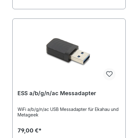
Stativaufname 3/8" und 5/8", patentiertes
Transportsystem zur Koppelung mehrerer Stative
für einfachen Transport, ohne Montageplatte -
Universelle Accesspoint Montageplatte zur
Schraubmontage auf Stativen, PVC schwarz,
6mmx30cmx30cm, universeller Stativadapter zur
wahlweisen horizontalen oder vertikalen Montage
per Klemmbefestigung
ESS a/b/g/n/ac Messadapter
WiFi a/b/g/n/ac USB Messadapter für Ekahau und
Metageek
79,00 €*