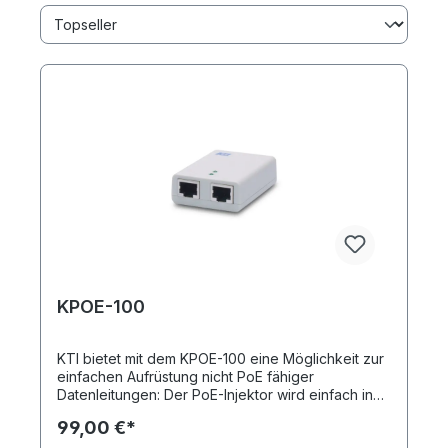
KPOE-100
KTI bietet mit dem KPOE-100 eine Möglichkeit zur
einfachen Aufrüstung nicht PoE fähiger
Datenleitungen: Der PoE-Injektor wird einfach in
die gewünschte Datenleitung eingeschleift und
99,00 €*
speist sofort und ohne Konfiguration beliebige