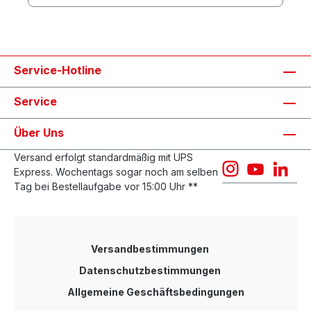
nicht mehr erforderlich. Dies ist heute
unverzichtbar für die Versorgung von Kameras,
Access-Points, Terminals, Telefonen und vielen
weiteren Endgeräten. Das kompakte, modulare
Design ermöglicht eine einfache oder redundante
Service-Hotline
Stromversorgung des KPOE-800HP für bis zu 272
Watt Gesamtleistung. Zusätzlich können zwei
KPOE-800HP zu einer Einheit kombiniert werden.
Service
Diese speist dann bis zu 16 Endgeräte mit einer
Gesamtleistung von 544 Watt. 8-Port PoE Injector
Über Uns
nach IEEE802.3af und 802.3at, unterstützt 8x
10/100/1000Mbps PoE-Ports mit einer
Versand erfolgt standardmäßig mit UPS
Gesamtleistung von max 276W, Desktopgehäuse,
Express. Wochentags sogar noch am selben
geeignet für 19 Einbau mit optionalen
Tag bei Bestellaufgabe vor 15:00 Uhr **
Einbauwinkeln, erweiterter Temperaturbereich
-40°C bis 70°C, redundante Stromversorgung,
+44-57 VDC,
Versandbestimmungen
Datenschutzbestimmungen
Allgemeine Geschäftsbedingungen