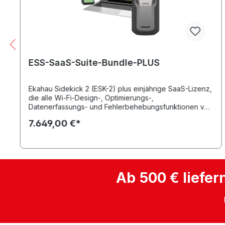
ESS-SaaS-Suite-Bundle-PLUS
Ekahau Sidekick 2 (ESK-2) plus einjährige SaaS-Lizenz,
die alle Wi-Fi-Design-, Optimierungs-,
Datenerfassungs- und Fehlerbehebungsfunktionen von
Ekahau Plan and Measure Pro kombiniert. Beinhaltet
7.649,00 €*
den Zugriff auf Cloud-basierte Tools und Funktionen
wie Ekahau AI Pro Online, Ekahau Optimizer, Ekahau
Insights, Ekahau Survey, Ekahau Analyzer, Cloud-
Synchronisation und -Sharing sowie API-Integrationen
für Access Point-Hersteller. Der Ekahau Sidekick 2
erfasst Wi-Fi-Messdaten und bietet vollen
Ab 500 € liefer
Funktionsumfang. "