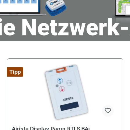
Tipp
Airista Display Pager RTLS B4i