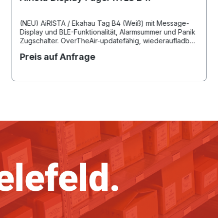
(NEU) AiRISTA / Ekahau Tag B4 (Weiß) mit Message-
Display und BLE-Funktionalität, Alarmsummer und Panik
Zugschalter. OverTheAir-updatefähig, wiederaufladbar,
Infrarot- und Bewegungssensor, eine Menütaste und
Preis auf Anfrage
zwei frei programmierbare Funktionstasten. Im
Vergleich zum B4n zusätzlich: beschriftete Buttons,
Mattes Finish, verbesserter Panik Zugschalter, 800
Ladezyklen(statt 300), 620mAh Akku und
antibakterielles Material. Einfache Befestigung des
Tags durch Lobster-Claw-Karabiner möglich.