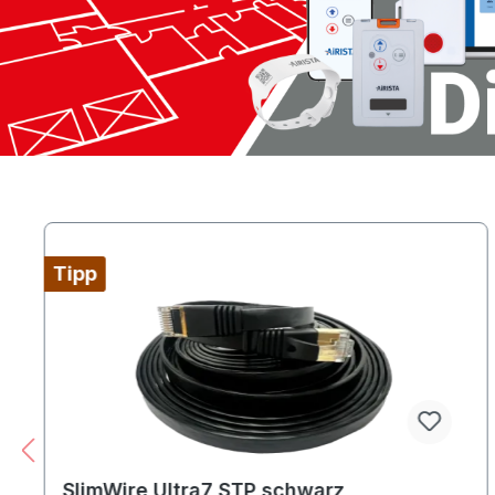
Produktgalerie überspringen
Tipp
SlimWire Ultra7 STP schwarz