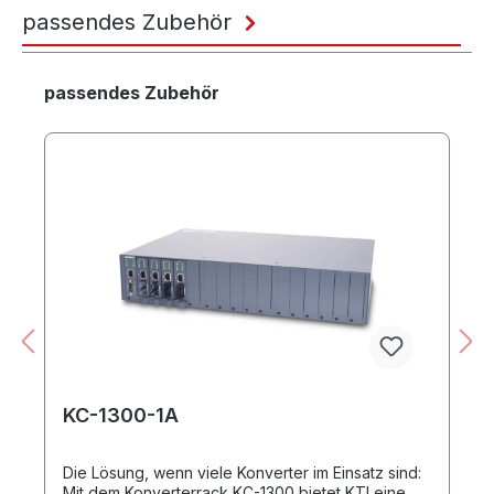
passendes Zubehör
Produktgalerie überspringen
passendes Zubehör
KC-1300-1A
Die Lösung, wenn viele Konverter im Einsatz sind:
Mit dem Konverterrack KC-1300 bietet KTI eine