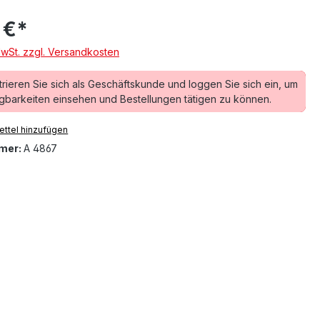
 €*
MwSt. zzgl. Versandkosten
trieren Sie sich als Geschäftskunde und loggen Sie sich ein, um
gbarkeiten einsehen und Bestellungen tätigen zu können.
ttel hinzufügen
mer:
A 4867