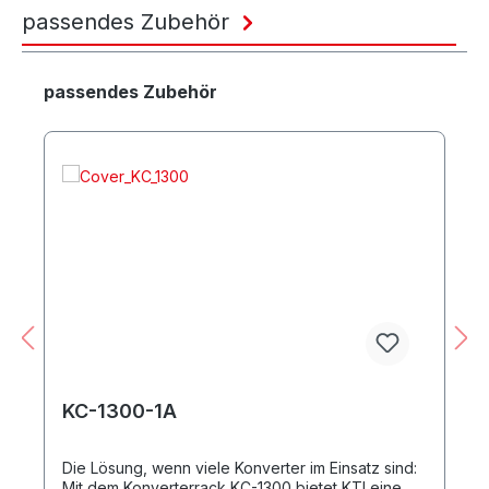
passendes Zubehör
Produktgalerie überspringen
passendes Zubehör
KC-1300-1A
Die Lösung, wenn viele Konverter im Einsatz sind:
Mit dem Konverterrack KC-1300 bietet KTI eine