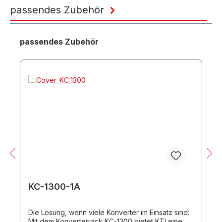
passendes Zubehör
Produktgalerie überspringen
passendes Zubehör
KC-1300-1A
Die Lösung, wenn viele Konverter im Einsatz sind:
Mit dem Konverterrack KC-1300 bietet KTI eine