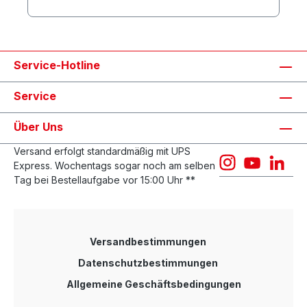
zu 90 Watt. Ob Kamera, Access-Point oder VoIP-
Telefon: Viele Netzwerkendgeräte unterstützen
inzwischen die Stromversorgung mittels PoE
(Power over Ethernet). Da Endgeräte über die
Datenleitung so gleichzeitig mit Strom und Daten
Service-Hotline
versorgt werden können, ist eine Stromquelle in
der Nähe nicht mehr erforderlich. Mit dem Gigabit
Service
PoE-Injektor von KTI gelingt Ihnen jetzt das
Aufrüsten! 1-Port Gigabit PoE Injector nach
IEEE802.3af/at/bt, 56V / 90 Watt max, unterstützt 8
Über Uns
PoE Power Klassen und 10/100/1000 Mbps
Ethernet, lüfterlos im Metallgehäuse
Versand erfolgt standardmäßig mit UPS
Express. Wochentags sogar noch am selben
Tag bei Bestellaufgabe vor 15:00 Uhr **
Versandbestimmungen
Datenschutzbestimmungen
Allgemeine Geschäftsbedingungen