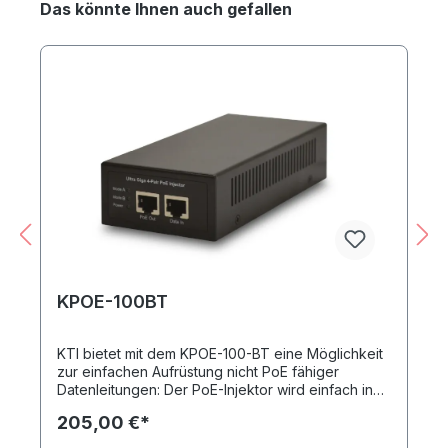
Produktgalerie überspringen
Das könnte Ihnen auch gefallen
KPOE-100BT
KTI bietet mit dem KPOE-100-BT eine Möglichkeit
zur einfachen Aufrüstung nicht PoE fähiger
Datenleitungen: Der PoE-Injektor wird einfach in
die gewünschte Datenleitung eingeschleift und
205,00 €*
speist sofort und ohne Konfiguration beliebige
PoE-fähige Endgeräte mit einer Leistung von bis