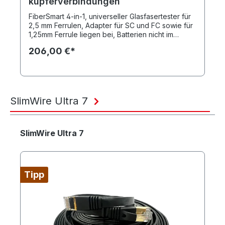
kupferverbindungen
FiberSmart 4-in-1, universeller Glasfasertester für
2,5 mm Ferrulen, Adapter für SC und FC sowie für
1,25mm Ferrule liegen bei, Batterien nicht im
Lieferumfang enthalten
206,00 €*
SlimWire Ultra 7
Produktgalerie überspringen
SlimWire Ultra 7
Tipp