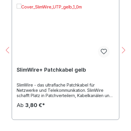
SlimWire+ Patchkabel gelb
SlimWire - das ultraflache Patchkabel für
Netzwerke und Telekommunikation. SlimWire
schafft Platz in Patchverteilern, Kabelkanälen und
Steigeschächten und ist die Lösung für viele
Ab
3,80 €*
Verkabelungsprobleme. Geeignet bis 10-Gigabit
Ethernet, PoE bis 30W, Voice over IP, analoge
Telefonie, ISDN, RS232 und vieles mehr. CAT6
UTP Flachkabel 4x1mm mit beidseitigem RJ45
Stecker, Belegung nach EIA/TIA 568B, 50µm