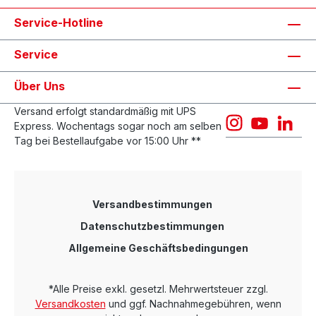
vergoldete Kontakte, 32AWG paarig verdrillte
Litze, UL, CE und RoHS zertifiziert.
Service-Hotline
Temperaturbereich -40°C bis +70°C.
Service
Über Uns
Versand erfolgt standardmäßig mit UPS
Express. Wochentags sogar noch am selben
Tag bei Bestellaufgabe vor 15:00 Uhr **
Versandbestimmungen
Datenschutzbestimmungen
Allgemeine Geschäftsbedingungen
*Alle Preise exkl. gesetzl. Mehrwertsteuer zzgl.
Versandkosten
und ggf. Nachnahmegebühren, wenn