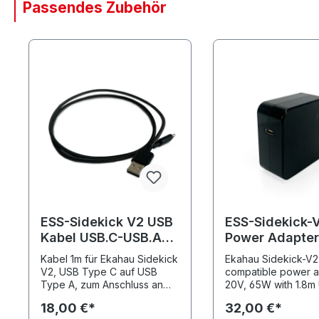
Passendes Zubehör
Produktgalerie überspringen
ESS-Sidekick V2 USB
ESS-Sidekick-
Kabel USB.C-USB.A
Power Adapter
1m
Kabel 1m für Ekahau Sidekick
Ekahau Sidekick-V2
V2, USB Type C auf USB
compatible power a
Type A, zum Anschluss an
20V, 65W with 1.8m
Endgeräte mit USB-A Port
C/USB-C cabel
18,00 €*
32,00 €*