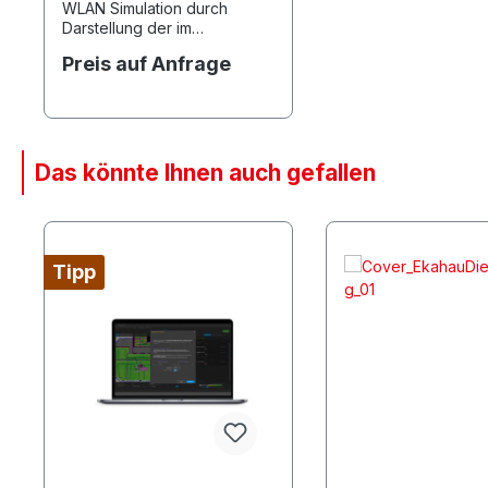
WLAN Simulation durch
Darstellung der im
Ausleuchtungsbereich
Preis auf Anfrage
verwendeten Materialien,
Verteilung der Accesspoints,
Optimierung der Kanäle
sowie Einstellung optimaler
Ausleuchtung und Datenrate
Das könnte Ihnen auch gefallen
Produktgalerie überspringen
Tipp