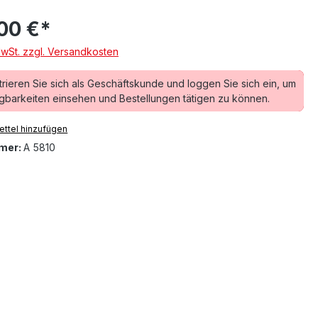
00 €*
MwSt. zzgl. Versandkosten
trieren Sie sich als Geschäftskunde und loggen Sie sich ein, um
gbarkeiten einsehen und Bestellungen tätigen zu können.
ttel hinzufügen
mer:
A 5810