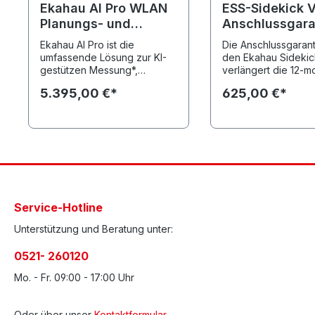
Ekahau AI Pro WLAN
ESS-Sidekick 
Planungs- und
Anschlussgara
Vermessungssuite
24 Monate
Ekahau AI Pro ist die
Die Anschlussgarant
umfassende Lösung zur KI-
den Ekahau Sidekic
gestützen Messung*,
verlängert die 12-m
Planung, Dokumentation und
Herstellergarantie 
5.395,00 €*
625,00 €*
Fehlersuche* in allen
weitere 24 Monate.
gängigen Wireless 2,4 / 5 / 6
Bestellung nur wäh
GHz LANs nach
Laufzeit der Erstgar
802.11a/b/g/n/ac/ax/be (inkl.
dabei ist die Angab
WiFi-7). Ekahau AI Pro ist nur
Seriennummer erford
in Verbindung mit einer
Link zu den
Ekahau Connect Subscription
Garantiebedingung
erhältlich. *Ekahau Sidekick
https://www.ekahau
erforderlich
l/ekahau-hardware-
Service-Hotline
extended-limited-w
Unterstützung und Beratung unter:
0521- 260120
Mo. - Fr. 09:00 - 17:00 Uhr
Oder über unser
Kontaktformular
.