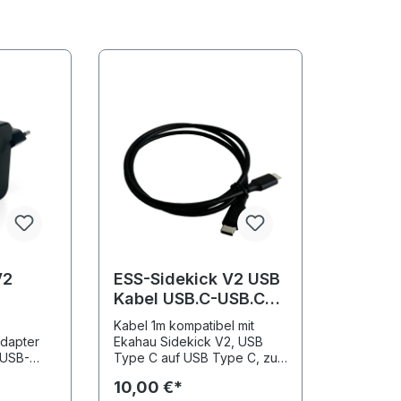
V2
ESS-Sidekick V2 USB
Kabel USB.C-USB.C
1m
Kabel 1m kompatibel mit
dapter
Ekahau Sidekick V2, USB
 USB-
Type C auf USB Type C, zum
Anschluss an Endgeräte mit
10,00 €*
USB-C Port