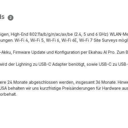
ds
2
gen, High-End 802.11a/b/g/n/ac/ax/be (2.4, 5 und 6 GHz) WLAN-Mes
gen. Wi-Fi 4, Wi-Fi 5, Wi-Fi 6, Wi-Fi 6E, Wi-Fi 7 Site Surveys mögl
Akku, Firmware Update und Konfiguration per Ekahau AI Pro. Zum Be
 wird der Lighning zu USB-C Adapter benötigt, sowie USB-C zu USB
tere 24 Monate abgeschlossen werden, insgesamt 36 Monate. Hinweis
USA behalten wir uns kurzfristige Preisänderungen für Hardware au
orbehalt.