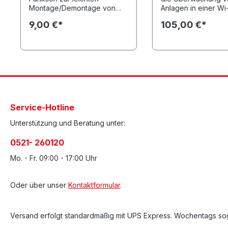
Montage/Demontage von
Anlagen in einer Wi
A4/A4n Asset Tags
BLE-Netzwerkumge
9,00 €*
105,00 €*
konzipiert. Er biete
Optionen zur Gener
von Alarmen bei
Umgebungs- und
Zustandserfassung. Mi
seinem kleinen, abe
robusten und wasse
Gehäuse kann der 1
Asset-Tag an prakti
Service-Hotline
jedem Gerät oder j
Vorrichtung im Inne
Unterstützung und Beratung unter:
Außenbereich ange
werden, um eine
0521- 260120
unternehmensweite
Überwachung zu
Mo. - Fr. 09:00 - 17:00 Uhr
ermöglichen.
Oder über unser
Kontaktformular
.
Versand erfolgt standardmäßig mit UPS Express. Wochentags sog