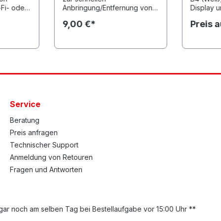
-Fi- oder
Anbringung/Entfernung von
Display u
bung
A4/A4+ Asset Tags
Funktiona
9,00 €*
Preis 
t mehrere
und Panik
ierung
OverTheA
wiederauf
und Bewe
t
Menütaste
r
programm
rfesten
Funktions
-Knopf-
zum B4n z
sch
beschrift
Service
eder
Finish, v
n- oder
Zugschal
Beratung
bracht
Ladezykle
620mAh 
Preis anfragen
antibakter
Technischer Support
Einfache
Anmeldung von Retouren
Tags dur
Karabiner
Fragen und Antworten
ar noch am selben Tag bei Bestellaufgabe vor 15:00 Uhr **