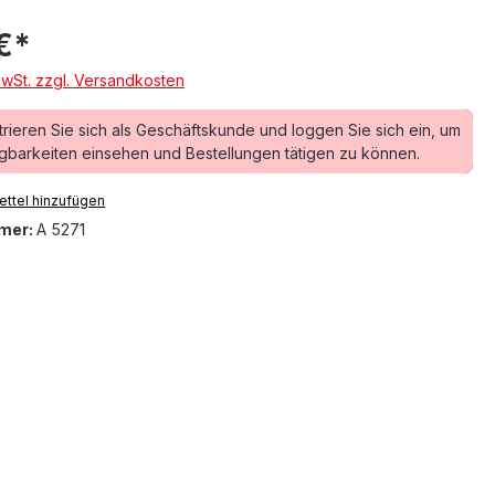
€*
MwSt. zzgl. Versandkosten
trieren Sie sich als Geschäftskunde und loggen Sie sich ein, um
gbarkeiten einsehen und Bestellungen tätigen zu können.
ttel hinzufügen
mer:
A 5271