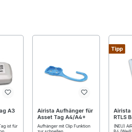
Tipp
Tag A3
Airista Aufhänger für
Airista
Asset Tag A4/A4+
RTLS B
ag ist für
Aufhänger mit Clip Funktion
(NEU) Ai
on
zur schnellen
B4 (Weiß