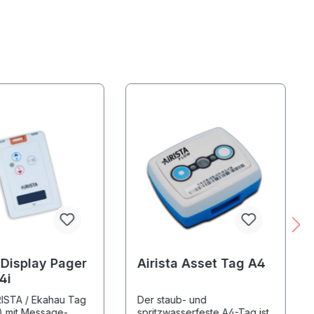
 Display Pager
Airista Asset Tag A4
4i
RISTA / Ekahau Tag
Der staub- und
) mit Message-
spritzwasserfeste A4-Tag ist