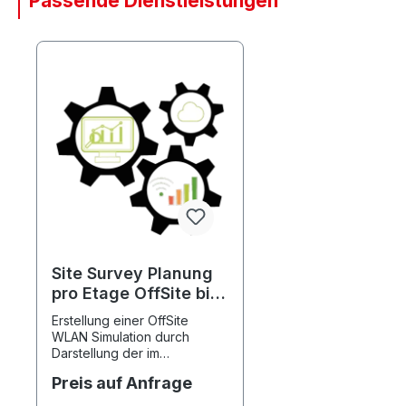
Passende Dienstleistungen
Produktgalerie überspringen
Site Survey Planung
pro Etage OffSite bis
1000m²
Erstellung einer OffSite
WLAN Simulation durch
Darstellung der im
Ausleuchtungsbereich
Preis auf Anfrage
verwendeten Materialien,
Verteilung der Accesspoints,