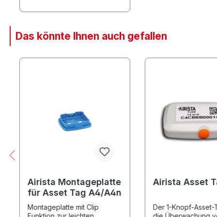
Optimierung der Kanäle
sowie Einstellung optimaler
Ausleuchtung und Datenrate
Das könnte Ihnen auch gefallen
Produktgalerie überspringen
Airista Montageplatte
Airista Asset 
für Asset Tag A4/A4n
Montageplatte mit Clip
Der 1-Knopf-Asset-T
Funktion zur leichten
die Überwachung v