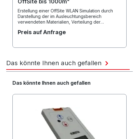
OffSite bis 1000m²
Erstellung einer OffSite WLAN Simulation durch
Darstellung der im Ausleuchtungsbereich
verwendeten Materialien, Verteilung der
Accesspoints, Optimierung der Kanäle sowie
Preis auf Anfrage
Einstellung optimaler Ausleuchtung und Datenrate
Das könnte Ihnen auch gefallen
Produktgalerie überspringen
Das könnte Ihnen auch gefallen