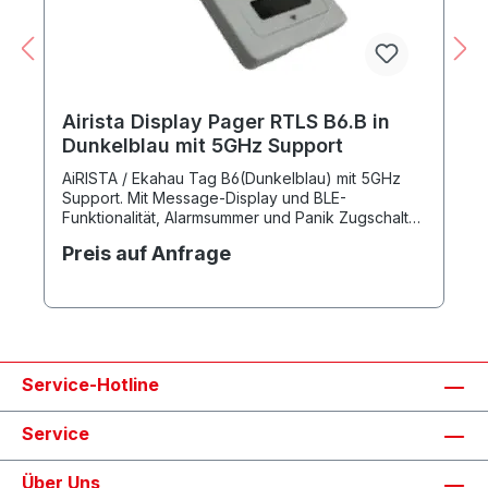
Airista Display Pager RTLS B6.B in
Dunkelblau mit 5GHz Support
AiRISTA / Ekahau Tag B6(Dunkelblau) mit 5GHz
Support. Mit Message-Display und BLE-
Funktionalität, Alarmsummer und Panik Zugschalter.
OverTheAir-updatefähig, wiederaufladbar,
Preis auf Anfrage
Infrarot- und Bewegungssensor, eine Menütaste
und zwei frei programmierbare Funktionstasten.
Beschriftete Buttons, Mattes Finish, verbesserter
Panik Zugschalter, 800 Ladezyklen(statt 300),
620mAh Akku und antibakterielles Material.
Einfache Befestigung des Tags durch Lobster-
Claw-Karabiner möglich.
Service-Hotline
Service
Über Uns