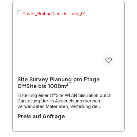
Site Survey Planung pro Etage
OffSite bis 1000m²
Erstellung einer OffSite WLAN Simulation durch
Darstellung der im Ausleuchtungsbereich
verwendeten Materialien, Verteilung der
Accesspoints, Optimierung der Kanäle sowie
Preis auf Anfrage
Einstellung optimaler Ausleuchtung und Datenrate