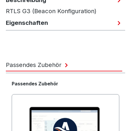
RTLS G3 (Beacon Konfiguration)
Eigenschaften
Passendes Zubehör
Produktgalerie überspringen
Passendes Zubehör