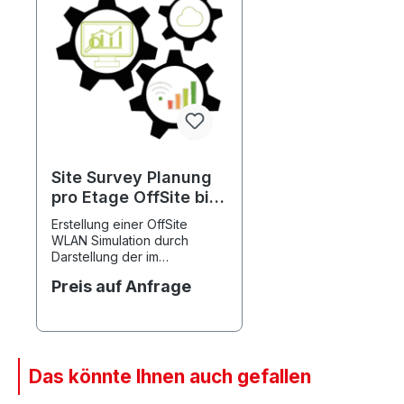
Site Survey Planung
pro Etage OffSite bis
1000m²
Erstellung einer OffSite
WLAN Simulation durch
Darstellung der im
Ausleuchtungsbereich
Preis auf Anfrage
verwendeten Materialien,
Verteilung der Accesspoints,
Optimierung der Kanäle
sowie Einstellung optimaler
Ausleuchtung und Datenrate
Das könnte Ihnen auch gefallen
Produktgalerie überspringen