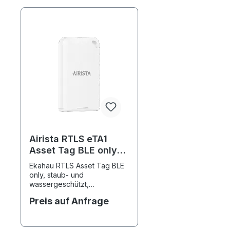
Airista RTLS eTA1
Asset Tag BLE only
mit IP67 Rating
Ekahau RTLS Asset Tag BLE
only, staub- und
wassergeschützt,
batteriebetrieben mit
Preis auf Anfrage
1xCR2032, Laufzeit ca. 6
Monate, Batterie
austauschbar