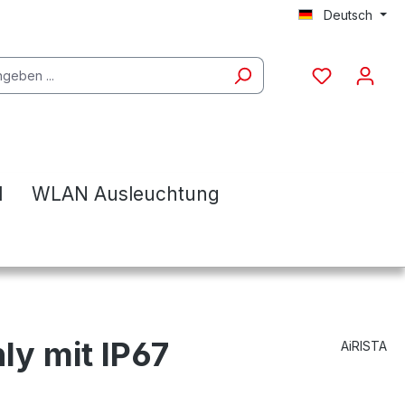
Deutsch
l
WLAN Ausleuchtung
ly mit IP67
AiRISTA