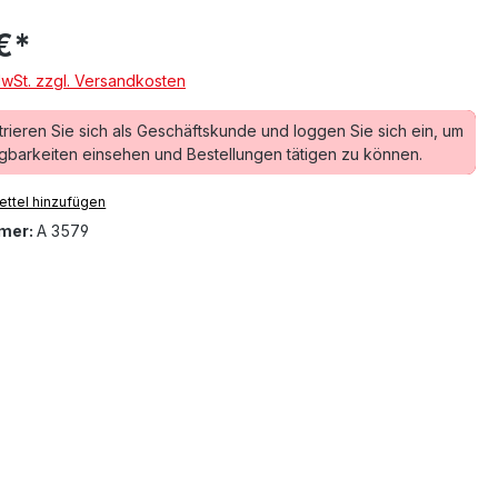
€*
MwSt. zzgl. Versandkosten
trieren Sie sich als Geschäftskunde und loggen Sie sich ein, um
gbarkeiten einsehen und Bestellungen tätigen zu können.
ttel hinzufügen
mer:
A 3579