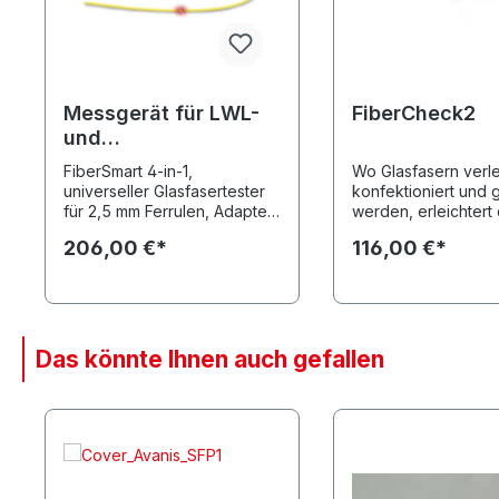
Messgerät für LWL-
FiberCheck2
und
kupferverbindungen
FiberSmart 4-in-1,
Wo Glasfasern verle
universeller Glasfasertester
konfektioniert und 
für 2,5 mm Ferrulen, Adapter
werden, erleichtert
für SC und FC sowie für
FiberCheck2 die sc
206,00 €*
116,00 €*
1,25mm Ferrule liegen bei,
und sichere Fehlers
Batterien nicht im
Das handliche Gerä
Lieferumfang enthalten
über einen Ferrule
rotes Laserlicht in e
Glasfaserkabel ein. 
eines Bruches der G
Das könnte Ihnen auch gefallen
tritt das Laserlicht a
Faser aus und lässt
Produktgalerie überspringen
Fasermantel hellrot
aufleuchten. Auch 
Biegeradien oder s
konfektionierte
Steckverbinder lass