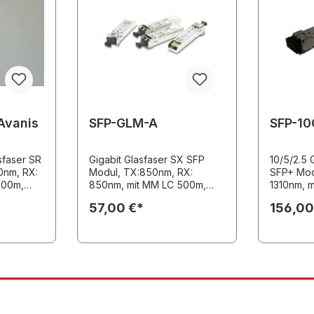
en und die
ung von
3a)
fiziente
erstrahls
125μm
zu 6 km.
Avanis
SFP-GLM-A
SFP-10
st
s Auge
m
sfaser SR
Gigabit Glasfaser SX SFP
10/5/2.5 
ützen.
0nm, RX:
Modul, TX:850nm, RX:
SFP+ Mod
,5 / 1,25
300m,
850nm, mit MM LC 500m,
1310nm, m
rät für
Temperaturbereich 0~70 °C
DDM Funkt
57,00 €*
156,00
eroptische
 0~70 °C
Temperat
 1,25 mm
atterien
ng