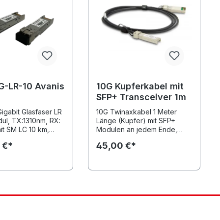
G-LR-10 Avanis
10G Kupferkabel mit
SFP+ Transceiver 1m
Gigabit Glasfaser LR
10G Twinaxkabel 1 Meter
ul, TX:1310nm, RX:
Länge (Kupfer) mit SFP+
it SM LC 10 km,
Modulen an jedem Ende,
ionalität,
abwärtskompatibel zu 1
 €*
45,00 €*
urbereich 0~70 °C
Gigabit, Temperatur von 0°C
- 70°C, AWG 24