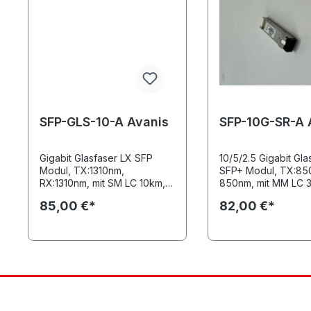
so lokalisieren. Eine präzise
Optik mit zwei Lins
hohe Ausgangsleist
10mW (Laserklasse 
ermöglichen eine ef
Einkopplung des Las
in 9, 50, und 62,5/
Glasfasern mit einer
Reichweite von bis 
SFP-GLS-10-A Avanis
Der am Laserkopf
SFP-10G-SR-A 
austretende Strahl i
aufgeweitet, um da
Gigabit Glasfaser LX SFP
bei versehentliche
10/5/2.5 Gigabit Gla
Modul, TX:1310nm,
Hineinsehen zu sch
SFP+ Modul, TX:85
RX:1310nm, mit SM LC 10km,
FiberCheck2: - für 2
850nm, mit MM LC 
Temperaturbereich 0~70 °C
mm Ferrulen - Prüfge
DDM Funktionalität,
85,00 €*
82,00 €*
konfektionierte fib
Temperaturbereich
Kabel - Adapter für
Ferrule liegt bei - B
nicht im Lieferumfa
enthalten