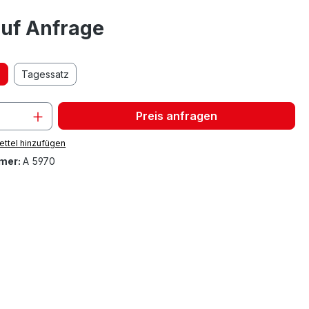
auf Anfrage
hlen
z
Tagessatz
Preis anfragen
ttel hinzufügen
mer:
A 5970