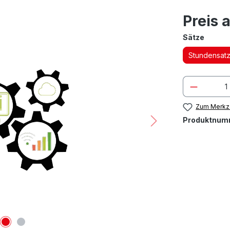
Preis 
auswä
Sätze
Stundensat
Zum Merkze
Produktnum