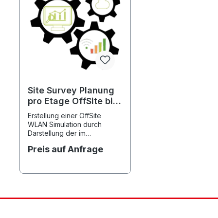
Site Survey Planung
pro Etage OffSite bis
1000m²
Erstellung einer OffSite
WLAN Simulation durch
Darstellung der im
Ausleuchtungsbereich
Preis auf Anfrage
verwendeten Materialien,
Verteilung der Accesspoints,
Optimierung der Kanäle
sowie Einstellung optimaler
Ausleuchtung und Datenrate